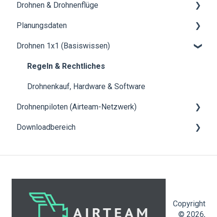
Drohnen & Drohnenflüge
Projektbezogene Fragen
Planungsdaten
Mit Airteam arbeiten
Anleitungen zu den Drohnenflügen
Drohnen 1x1 (Basiswissen)
Updates
Qualität, Genauigkeit und Risiken beim Drohnenflug
Daten & Ergebnisse
Vorschriften & weitere Hinweise
Regeln & Rechtliches
Drohnen im Test
Drohnenkauf, Hardware & Software
Drohnenpiloten (Airteam-Netzwerk)
Downloadbereich
Projekte und Abläufe
Sonstiges
Downloads
Copyright
© 2026,